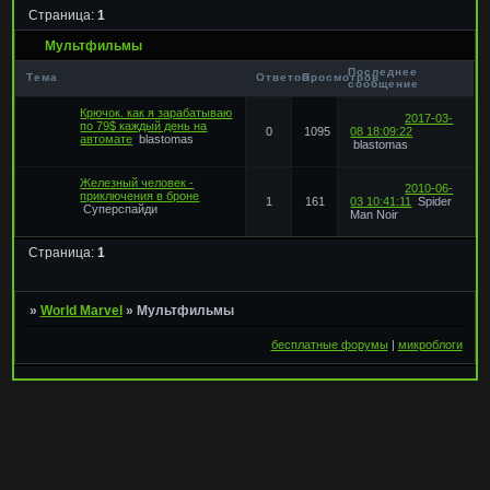
Страница:
1
Мультфильмы
Последнее
Тема
Ответов
Просмотров
сообщение
Крючок. как я зарабатываю
2017-03-
по 79$ каждый день на
0
1095
08 18:09:22
автомате
blastomas
blastomas
Железный человек -
2010-06-
приключения в броне
1
161
03 10:41:11
Spider
Суперспайди
Man Noir
Страница:
1
»
World Marvel
»
Мультфильмы
бесплатные форумы
|
микроблоги