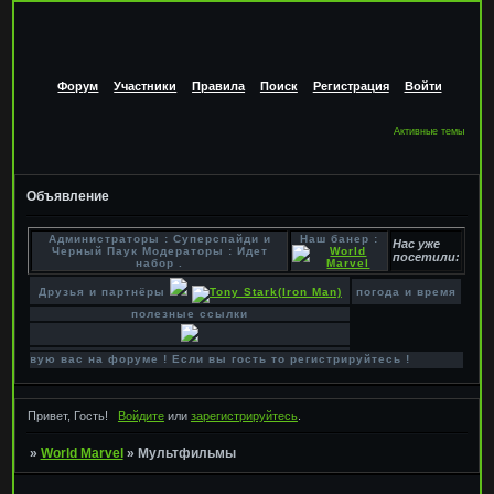
Форум
Участники
Правила
Поиск
Регистрация
Войти
Активные темы
Объявление
Администраторы : Суперспайди и
Наш банер :
Нас уже
Черный Паук Модераторы : Идет
посетили:
набор .
Друзья и партнёры
погода и время
полезные ссылки
етствую вас на форуме ! Если вы гость то регистрируйтесь !
Привет, Гость!
Войдите
или
зарегистрируйтесь
.
»
World Marvel
»
Мультфильмы