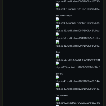
Человек-паук
Тор
Веном
Росомаха