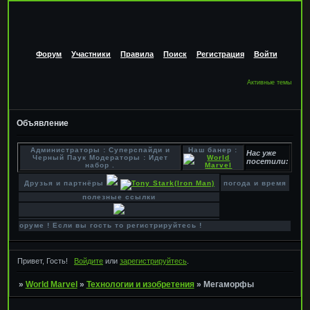
Форум
Участники
Правила
Поиск
Регистрация
Войти
Активные темы
Объявление
Администраторы : Суперспайди и
Наш банер :
Нас уже
Черный Паук Модераторы : Идет
посетили:
набор .
Друзья и партнёры
погода и время
полезные ссылки
 форуме ! Если вы гость то регистрируйтесь !
Привет, Гость!
Войдите
или
зарегистрируйтесь
.
»
World Marvel
»
Технологии и изобретения
»
Мегаморфы