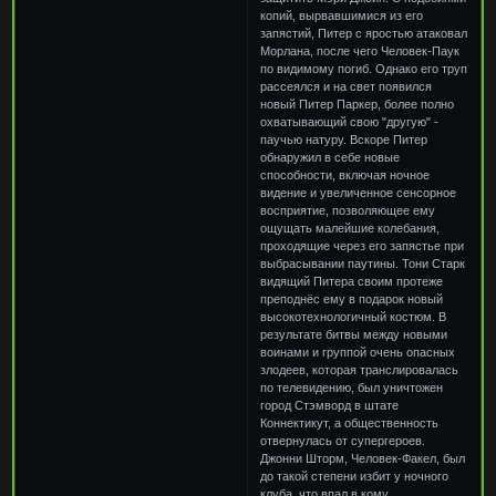
копий, вырвавшимися из его
запястий, Питер с яростью атаковал
Морлана, после чего Человек-Паук
по видимому погиб. Однако его труп
рассеялся и на свет появился
новый Питер Паркер, более полно
охватывающий свою "другую" -
паучью натуру. Вскоре Питер
обнаружил в себе новые
способности, включая ночное
видение и увеличенное сенсорное
восприятие, позволяющее ему
ощущать малейшие колебания,
проходящие через его запястье при
выбрасывании паутины. Тони Старк
видящий Питера своим протеже
преподнёс ему в подарок новый
высокотехнологичный костюм. В
результате битвы между новыми
воинами и группой очень опасных
злодеев, которая транслировалась
по телевидению, был уничтожен
город Стэмворд в штате
Коннектикут, а общественность
отвернулась от супергероев.
Джонни Шторм, Человек-Факел, был
до такой степени избит у ночного
клуба, что впал в кому.