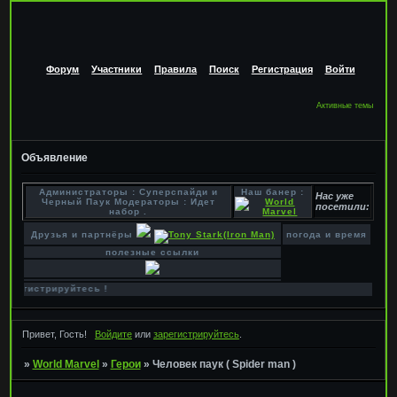
Форум
Участники
Правила
Поиск
Регистрация
Войти
Активные темы
Объявление
Администраторы : Суперспайди и
Наш банер :
Нас уже
Черный Паук Модераторы : Идет
посетили:
набор .
Друзья и партнёры
погода и время
полезные ссылки
руйтесь !
Привет, Гость!
Войдите
или
зарегистрируйтесь
.
»
World Marvel
»
Герои
»
Человек паук ( Spider man )