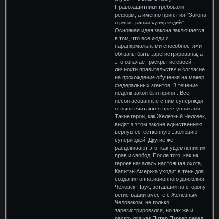
Правозащитники требовали
реформ, а именно принятия "Закона
о регистрации суперлюдей".
Основная идея закона заключается
в том, что все люди с
паранормальными способностями
обязаны быть зарегистрированы, а
это означает раскрытие своей
личности правительству и согласие
на прохождение обучения на манер
федеральных агентов. В течение
недели закон был принят. Все
несогласованные с ним суперлюди
отныне считаются преступниками.
Такие герои, как Железный Человек,
видят в этом законе единственную
верную естественную эволюцию
суперлюдей. Другие же
расценивают это, как ущемление их
прав и свобод. После того, как на
героев началась настоящая охота,
Капитан Америка уходит в тень для
создания оппозиционного движения.
Человек-Паук, вставший на сторону
регистрации вместе с Железным
Человеком, не только
зарегистрировался, но так же и
раскрылся как Питер Паркер перед