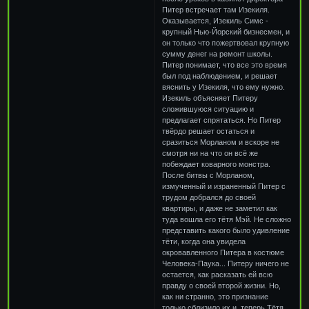
Питер встречает там Изекиля.
Оказывается, Изекиль Симс -
крупный Нью-Йорский бизнесмен, и
он только что пожертвовал крупную
сумму денег на ремонт школы.
Питер понимает, что все это время
был под наблюдением, и решает
вяснить у Изекиля, что ему нужно.
Изекиль объясняет Питеру
сложившуюся ситуацию и
предлагает спрятаться. Но Питер
твёрдо решает остаться и
сразиться Морланом и вскоре не
смотря ни на что он всё же
побеждает коварного монстра.
После битвы с Морланом,
измученный и израненный Питер с
трудом добрался до своей
квартиры, и даже не заметил как
туда вошла его тётя Мэй. Не сложно
представить какого было удивление
тёти, когда она увидела
окровавленного Питера в костюме
Человека-Паука... Питеру ничего не
остается, как расказать ей всю
правду о своей второй жизни. Но,
как ни странно, это признание
только сблизило их и, теперь Тётя