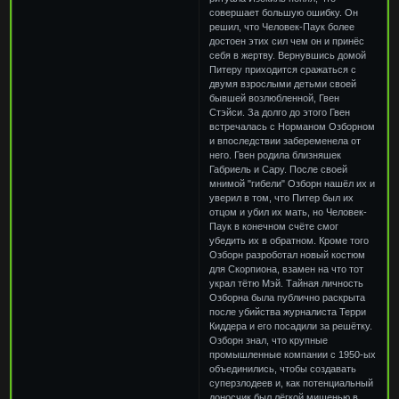
совершает большую ошибку. Он
решил, что Человек-Паук более
достоен этих сил чем он и принёс
себя в жертву. Вернувшись домой
Питеру приходится сражаться с
двумя взрослыми детьми своей
бывшей возлюбленной, Гвен
Стэйси. За долго до этого Гвен
встречалась с Норманом Озборном
и впоследствии забеременела от
него. Гвен родила близняшек
Габриель и Сару. После своей
мнимой "гибели" Озборн нашёл их и
уверил в том, что Питер был их
отцом и убил их мать, но Человек-
Паук в конечном счёте смог
убедить их в обратном. Кроме того
Озборн разроботал новый костюм
для Скорпиона, взамен на что тот
украл тётю Мэй. Тайная личность
Озборна была публично раскрыта
после убийства журналиста Терри
Киддера и его посадили за решётку.
Озборн знал, что крупные
промышленные компании с 1950-ых
объединились, чтобы создавать
суперзлодеев и, как потенциальный
доносчик был лёгкой мишенью в