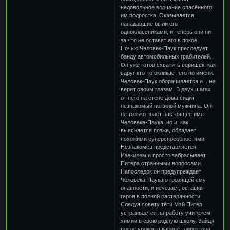
Ночью Человек-Паук преследует
банду автомобильных грабителей.
Он уже готов схватить воришек, как
вдруг кто-то окликает его по имени.
Человек-Паук оборачивается и... не
верит своим глазам. В двух шагах
от него на стене дома сидит
незнакомый пожилой мужчина. Он
не только знает настоящее имя
Человека-Паука, но и, как
выясняется позже, обладает
похожими суперспособностями.
Незнакомец представляется
Изекилем и просто забрасывает
Питера странными вопросами.
Напоследок он предупреждает
Человека-Паука о грозящей ему
опасности, и исчезает, оставив
героя в полной растерянности.
Следуя совету тёти Мэй Питер
устраивается на работу учителем
химии в свою родную школу. Зайдя
после уроков в кабинет директора