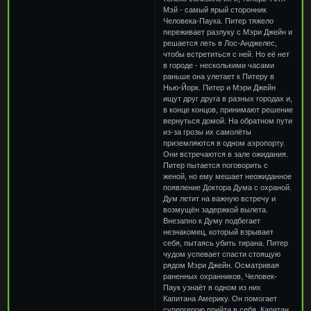
Мэй - самый ярый сторонник
Человека-Паука. Питер тяжело
переживает разлуку с Мэри Джейн и
решается леть в Лос-Анджелес,
чтобы встретиться с ней. Но её нет
в городе - несколькими часами
раньше она улетает к Питеру в
Нью-Йорк. Питер и Мэри Джейн
ищут друг друга в разных городах и,
в конце концов, принимают решение
вернуться домой. На обратном пути
из-за грозы их самолёты
приземляются в одном аэропорту.
Они встречаются в зале ожидания.
Питер пытается поговорить с
женой, но ему мешает неожиданное
появление Доктора Дума с охраной.
Дум летит на важную встречу и
возмущён задержкой вылета.
Внезапно к Думу подбегает
незнакомец, который взрывает
себя, пытаясь убить тирана. Питер
чудом успевает спасти стоящую
рядом Мэри Джейн. Осматривая
раненных охранников, Человек-
Паук узнаёт в одном из них
Капитана Америку. Он помогает
супергерою прийти в себя. Капитан