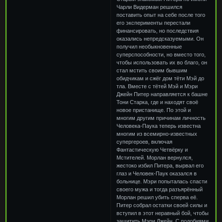
Чарли Видерман решился
поставить опыт на себе после того
его эксперименты перестали
финансировать, но последствия
оказались непредсказуемыми. Он
получил необыкновенные
суперспособности, но вместо того,
чтобы использовать их во благо, он
стал мстить своим бывшим
обидчикам и сжёг дом тёти Мэй до
тла. Вместе с тётей Мэй и Мэри
Джейн Питер направляется к башне
Тони Старка, где и находят своё
новое пристанище. По этой и
многим другим причинам личность
Человека-Паука теперь известна
многим из всемирно-известных
супергероев, включая
Фантастическую Четвёрку и
Мстителей. Морлан вернулся,
жестоко избил Питера, вырвал его
глаз и Человек-Паук оказался в
больнице. Мэри попыталась спасти
своего мужа и тогда разъярённый
Морлан решил убить сперва её.
Питер собрал остатки своей силы и
вступил в этот неравный бой, чтобы
защитить Мэри Джейн. С подобиями