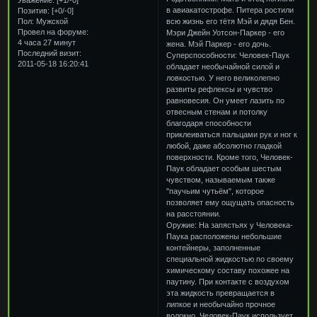
в авиакатострофе. Питера ростили
Позитив:
[+0/-0]
Пол:
Мужской
всю жизнь его тётя Мэй и дядя Бен.
Провел на форуме:
Мэри Джейн Уотсон-Паркер - его
4 часа 27 минут
жена. Мэй Паркер - его дочь.
Последний визит:
Суперспособности: Человек-Паук
2011-05-18 16:20:41
обладает необычайной силой и
ловкостью. У него великолепно
развиты рефлексы и чувство
равновесия. Он умеет лазить по
отвесным стенам и потолку
благодаря способности
приклеиваться пальцами рук и ног к
любой, даже абсолютно гладкой
поверхности. Кроме того, Человек-
Паук обладает особым шестым
чувством, называемым также
"паучьим чутьём", которое
позволяет ему ощущать опасность
на расстоянии.
Оружие: На запястьях у Человека-
Паука расположены небольшие
контейнеры, заполненные
специальной жидкостью по своему
химическому составу похожее на
паутину. При контакте с воздухом
эта жидкость превращается в
липкое и необычайно прочное
волокно. Человек-Паук использует