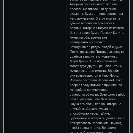
Америка рассказывает, что его
послали Мстители. Он должен
охранять Дума от готовящегося на
него покушения. В этот момент в
здание аэропорта врываются
роботы, которые атакуют лежащего
без сознания Дума. Питер и Капитан
Америка обезвреживают
нападавших и спасают
находящихся рядом людей и Дума.
После сражения Питеру наконец-то
удаётся выяснить отношения с
Мэри Джейн. Они по-прежнему
любят друг друга и решают, что им
лучше остаться вместе. Вдвоём
они возвращаются в Нью-Йорк...
Изекиль заставил Человека-Паука
всерьёз задуматься о причине, по
которой он получил свои
суперспособности. Возможно выбор
паука, даровавшего Человеку-
Паука его силы, пал на Питера не
случайно. Изекиль украл его
способности через тайную
церемонию и теперь он должен был
пожертвовать Человеком-Пауком,
чтобы сохранить их. Во время
ритуала Изекиль понял, что