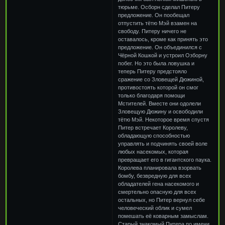
тюрьме. Осборн сделал Питеру
предложение. Он пообещал
отпустить тётю Мэй взамен на
свободу. Питеру ничего не
оставалось, кроме как принять это
предложение. Он объединился с
Чёрной Кошкой и устроил Озборну
побег. Но это была ловушка и
теперь Питеру предстояло
сражение со Зловещей Дюжиной,
противостоять которой он смог
только благодаря помощи
Мстителей. Вместе они одолели
Зловещую Дюжину и освободили
тётю Мэй. Некоторое время спустя
Питер встречает Королеву,
обладающую способностью
управлять и подчинять своей воле
любых насекомых, которая
превращает его в гигантского паука.
Королева планировала взорвать
бомбу, безвредную для всех
обладателей гена насекомого и
смертельно опасную для всех
остальных, но Питер вернул себе
человеческий облик и сумел
помешать её коварным замыслам.
Старый знакомый Питера по имени