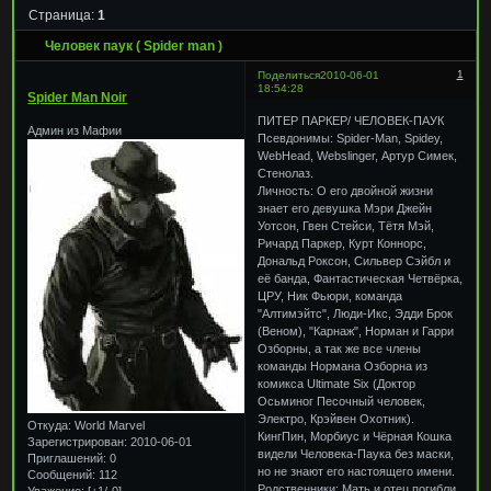
Страница:
1
Человек паук ( Spider man )
1
Поделиться
2010-06-01
18:54:28
Spider Man Noir
ПИТЕР ПАРКЕР/ ЧЕЛОВЕК-ПАУК
Админ из Мафии
Псевдонимы: Spider-Man, Spidey,
WebHead, Webslinger, Артур Симек,
Стенолаз.
Личность: О его двойной жизни
знает его девушка Мэри Джейн
Уотсон, Гвен Стейси, Тётя Мэй,
Ричард Паркер, Курт Коннорс,
Дональд Роксон, Сильвер Сэйбл и
её банда, Фантастическая Четвёрка,
ЦРУ, Ник Фьюри, команда
"Алтимэйтс", Люди-Икс, Эдди Брок
(Веном), "Карнаж", Норман и Гарри
Озборны, а так же все члены
команды Нормана Озборна из
комикса Ultimate Six (Доктор
Осьминог Песочный человек,
Электро, Крэйвен Охотник).
Откуда:
World Marvel
КингПин, Морбиус и Чёрная Кошка
Зарегистрирован
: 2010-06-01
видели Человека-Паука без маски,
Приглашений:
0
но не знают его настоящего имени.
Сообщений:
112
Родственники: Мать и отец погибли
Уважение:
[+1/-0]