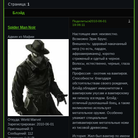
Страница:
1
Блэйд
1
Поделиться
2010-06-01
19:06:11
Spider Man Noir
Настоящее имя: неизвестно.
Админ из Мафии
Возможно Эрик Брукс.
Внешность: здоровый накачанный
негр (то есть, пардон,
афроамериканец), коротко
стриженый и одетый в черное.
Волосы, естественно, черные, глаза
карие.
Профессия - охотник на вампиров.
Способности: благодаря
обстоятельствам своего рождения,
Блэйд обладает иммунитетом к
вампирским укусам и вампирскому
же гипнозу взглядом. Блэйд -
отличный рукопашный боец, а также
великолепно использует
метательное оружие. Особенно
уважает специальные
Откуда:
World Marvel
антивампирские метательные ножи
Зарегистрирован
: 2010-06-01
из тисовой древесины.
Приглашений:
0
Сообщений:
112
История: Жил-был вампир по имени
Уважение:
[+1/-0]