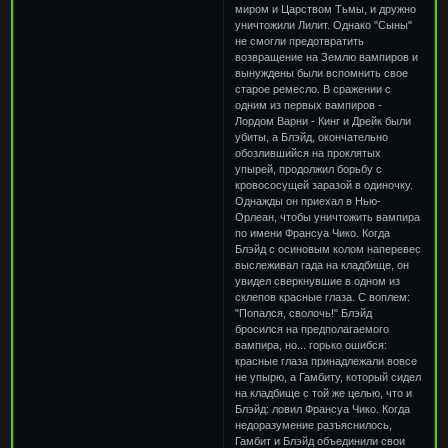
миром и Царством Тьмы, и дружно
уничтожили Лилит. Однако "Сыны"
не смогли предотвратить
возвращение на Землю вампиров и
вынуждены были вспомнить свое
старое ремесло. В сражении с
одним из первых вампиров -
Лордом Варни - Кинг и Дрейк были
убиты, а Блэйд, окончательно
обозлившийся на проклятых
упырей, продолжил борьбу с
кровососущей заразой в одиночку.
Однажды он приехал в Нью-
Орлеан, чтобы уничтожить вампира
по имени Франсуа Чико. Когда
Блэйд с осиновым колом наперевес
выслеживал гада на кладбище, он
увидел сверкнувшие в одном из
склепов красные глаза. С воплем:
"Попался, сволочь!" Блэйд
бросился на предполагаемого
вампира, но... горько ошибся:
красные глаза принадлежали вовсе
не упырю, а Гамбиту, который сидел
на кладбище с той же целью, что и
Блэйд: ловил Франсуа Чико. Когда
недоразумение разъяснилось,
Гамбит и Блэйд объединили свои