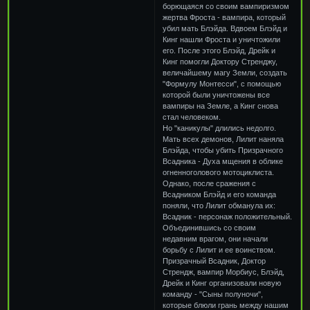
борющаяся со своим вампиризмом
жертва Фроста - вампира, который
убил мать Блэйда. Вдвоем Блэйд и
Кинг нашли Фроста и уничтожили
его. После этого Блэйд, Дрейк и
Кинг помогли Доктору Стренджу,
величайшему магу Земли, создать
"Формулу Монтесси", с помощью
которой были уничтожены все
вампиры на Земле, а Кинг снова
стал человеком.
Но "каникулы" длились недолго.
Мать всех демонов, Лилит наняла
Блэйда, чтобы убить Призрачного
Всадника - Духа мщения в облике
огненноголового мотоциклиста.
Однако, после сражения с
Всадником Блэйд и его команда
поняли, что Лилит обманула их:
Всадник - персонаж положительный.
Объединившись со своим
недавним врагом, они начали
борьбу с Лилит и ее воинством.
Призрачный Всадник, Доктор
Стрендж, вампир Морбиус, Блэйд,
Дрейк и Кинг организовали новую
команду - "Сыны полуночи",
которые блюли грань между нашим