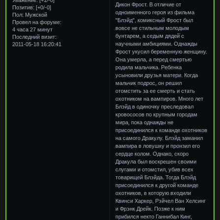
Дикон Фрост. В отличие от
Позитив:
[+0/-0]
одноименного героя из фильма
Пол:
Мужской
"Блэйд", комиксный Фрост был
Провел на форуме:
вовсе не стильным молодым
4 часа 27 минут
бунтарем, а седым дядей с
Последний визит:
научными амбициями. Однажды
2011-05-18 16:20:41
Фрост укусил беременную женщину.
Она умерла, а перед смертью
родила мальчика. Ребенка
усыновили друзья матери. Когда
мальчик подрос, он решил
отомстить за ее смерть и стать
охотником на вампиров. Много лет
Блэйд в одиночку преследовал
кровососов по крупным городам
мира, пока однажды не
присоединился к команде охотников
на самого Дракулу. Блэйд заманил
вампира в ловушку и пронзил его
сердце колом. Однако, скоро
Дракула был воскрешен своими
слугами и отомстил, убив всех
товарищей Блэйда. Тогда Блэйд
присоединился к другой команде
охотников, в которую входили
Квинси Харкер, Рэйчел Ван Хелсинг
и Фрэнк Дрейк. Позже к ним
прибился некто Ганнибал Кинг,