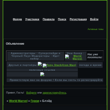
Форум
Участники
Правила
Поиск
Регистрация
Войти
Активные темы
Объявление
Администраторы : Суперспайди и
Наш банер :
Нас уже
Черный Паук Модераторы : Идет
посетили:
набор .
Друзья и партнёры
погода и время
полезные ссылки
Приветствую вас на форуме ! Если вы гость то регистрируйтесь !
Привет, Гость!
Войдите
или
зарегистрируйтесь
.
»
World Marvel
»
Герои
»
Блэйд