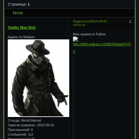
Страница:
1
Гетто
1
Поделиться
2010-06-01
19:51:47
Spider Man Noir
Мне нравится Райли
Админ из Мафии
0
Откуда:
World Marvel
Зарегистрирован
: 2010-06-01
Приглашений:
0
Сообщений:
112
Уважение:
[+1/-0]