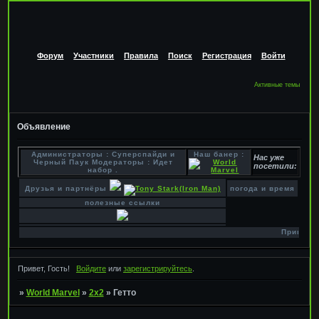
Форум
Участники
Правила
Поиск
Регистрация
Войти
Активные темы
Объявление
Администраторы : Суперспайди и
Наш банер :
Нас уже
Черный Паук Модераторы : Идет
посетили:
набор .
Друзья и партнёры
погода и время
полезные ссылки
Приветств
Привет, Гость!
Войдите
или
зарегистрируйтесь
.
»
World Marvel
»
2х2
»
Гетто